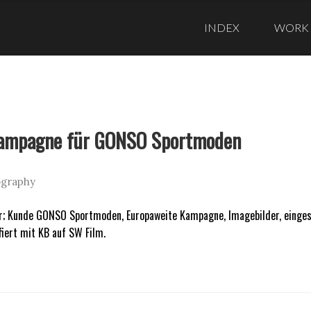
Skip
to
INDEX
WORK
content
kampagne für GONSO Sportmoden
ography
; Kunde GONSO Sportmoden, Europaweite Kampagne, Imagebilder, eingeset
afiert mit KB auf SW Film.