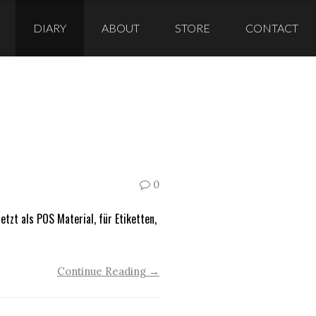
DIARY
ABOUT
STORE
CONTACT
0
zt als POS Material, für Etiketten,
Continue Reading →